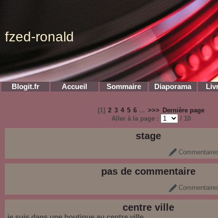
fzed-ronald
Blogit.fr
Accueil
Sommaire
Diaporama
Liv
[
1
]
2
3
4
5
6
…
>>>
Dernière page
Aller à la page :
/ 10
stage
Commentaires
pas de commentaire
Commentaires
centre ville
je suis dans une boutique au centre ville