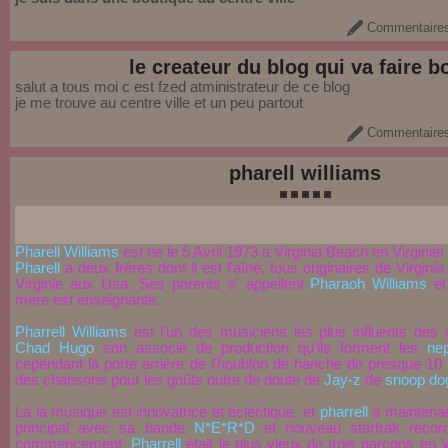
Commentaires
le createur du blog qui va faire 
salut a tous moi c est fzed atministrateur de ce blog
je me trouve au centre ville et un peu partout
Commentaires
pharell williams
Pharell Williams
est né le 5 Avril 1973 a Virginia Beach en Virginie!
Pharell
a deux frères dont il est l'aîné, tous originaires de Virgini
Virginie aux Usa. Ses parents s' appellent
Pharaoh Williams
e
mère est enseignante.
Pharrell Williams
est l'un des musiciens les plus influents des
Chad Hugo
son associé de production qu'ils forment les
ne
cependant la porte arrière de l'houblon de hanche de presque 10
des chansons pour les goûts outre de doute de
Jay-z
de
snoop do
Là la musique est innovatrice et éclectique, et
pharrell
a maintenant
principal avec sa bande
N*E*R*D
et nouveau startrak record
commencement,
Pharrell
était le plus vieux de trois garçons en V