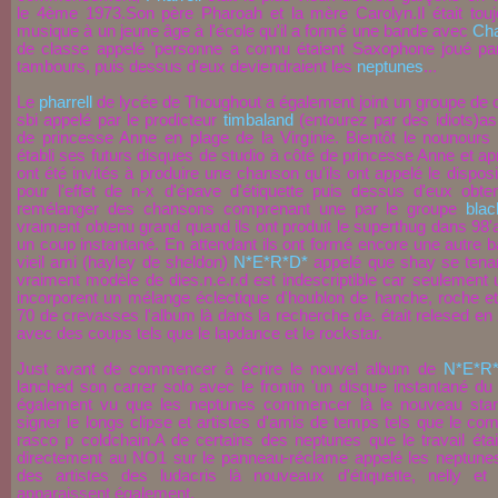
le 4ème 1973.Son père Pharoah et la mère Carolyn.Il était touj
musique à un jeune âge à l'école qu'il a formé une bande avec
Ch
de classe appelé 'personne a connu étaient Saxophone joué p
tambours, puis dessus d'eux deviendraient les
neptunes
...
Le
pharrell
de lycée de Thoughout a également joint un groupe de c
sbi appelé par le prodicteur
timbaland
(entourez par des idiots)as 
de princesse Anne en plage de la Virginie. Bientôt le nounours
établi ses futurs disques de studio à côté de princesse Anne et a
ont été invités à produire une chanson qu'ils ont appelé le disposi
pour l'effet de n-x d'épave d'étiquette puis dessus d'eux obte
remélanger des chansons comprenant une par le groupe
blac
vraiment obtenu grand quand ils ont produit le superthug dans 98'av
un coup instantané. En attendant ils ont formé encore une autre b
vieil ami (hayley de sheldon)
N*E*R*D*
appelé que shay se tenan
vraiment modèle de dies.n.e.r.d est indescriptible car seulement
incorporent un mélange éclectique d'houblon de hanche, roche et 
70 de crevasses l'album là dans la recherche de. était relesed en 
avec des coups tels que le lapdance et le rockstar.
Just avant de commencer à écrire le nouvel album de
N*E*R
lanched son carrer solo avec le frontin 'un disque instantané du 
également vu que les neptunes commencer là le nouveau startr
signer le longs clipse et artistes d'amis de temps tels que le co
rasco p coldchain.A de certains des neptunes que le travail étai
directement au NO1 sur le panneau-réclame appelé les neptunes
des artistes des ludacris là nouveaux d'étiquette, nelly e
apparaissent également.